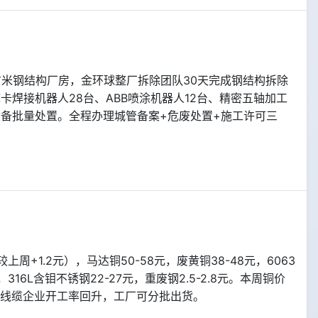
方米钢结构厂房，金环球整厂拆除团队30天完成钢结构拆除
卡焊接机器人28台、ABB喷涂机器人12台、精密五轴加工
T设备批量处置。全程办理城管备案+危废处置+施工许可三
周+1.2元），马达铜50-58元，废黄铜38-48元，6063
，316L含钼不锈钢22-27元，重废钢2.5-2.8元。本周铜价
游线缆企业开工率回升，工厂可分批出货。