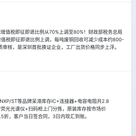
源增值税即征即退比例从70%上调至80%！财政部税务总局
增值税即征即退比例上调，每吨废铜回收可减少成本约800-
资质审核，是深圳首批换证企业，工厂出货价格同步上浮。
NXP/ST等品牌呆滞库存IC+连接器+电容电阻共2.8
XRF荧光光谱仪+扫码枪上门分拣，原装库存按市场价
.2-0.5折，客户当日签合同，3日内现汇到账。