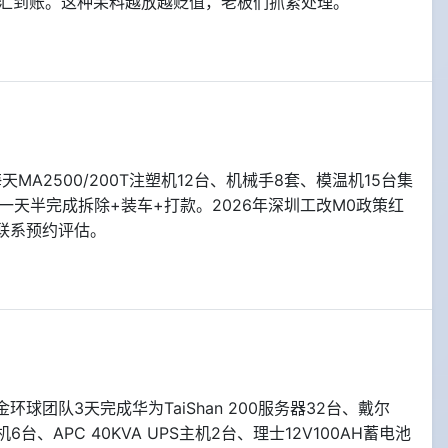
内现汇到账。这种呆料越放越贬值，老板们抓紧处理。
A2500/200T注塑机12台、机械手8套、模温机15台集
一天半完成拆除+装车+打款。2026年深圳工改M0政策红
联系预约评估。
团队3天完成华为TaiShan 200服务器32台、戴尔
6台、APC 40KVA UPS主机2台、理士12V100AH蓄电池