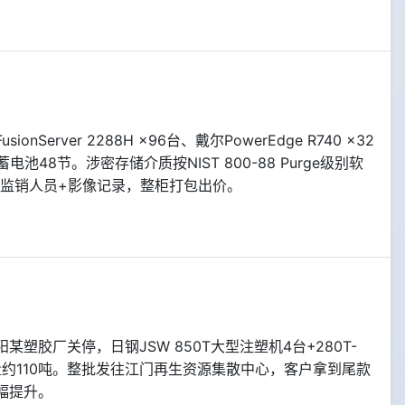
rver 2288H ×96台、戴尔PowerEdge R740 ×32
0AH蓄电池48节。涉密存储介质按NIST 800-88 Purge级别软
+监销人员+影像记录，整柜打包出价。
胶厂关停，日钢JSW 850T大型注塑机4台+280T-
重量约110吨。整批发往江门再生资源集散中心，客户拿到尾款
幅提升。