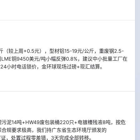
（较上周+0.5元），型材铝15-19元/公斤，重废钢2.5-
本周LME铜9450美元/吨小幅反弹0.8%，建议中小批量工厂在
前24小时电话锁价，金环球现场过磅+现汇结算。
污泥14吨+HW49废包装桶220只+电镀槽残液8吨，按危
保合规要求极高，我们持广东省生态环境厅颁发的
经营许可证，处置过程零差错，3天完成全部转移。