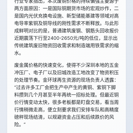
行业专家指出，本次废铜价格的持续偏强主要源于
两方面原因：一是国际铜期货市场的宏观炒作，二
是国内光伏充换电设施、新型储能基建等领域对高
电导率紫铜及铜导线的刚性需求不断释放。与此形
成鲜明对比的是，普通建筑废钢、钢筋头回收报价
近期震荡下行至2400-2650元/吨的低位，显示出
传统建筑废旧物资回收需求和制造端用铁需求的缩
水。
废金属价格的快速变化，使得不少深圳本地的五金
冲压厂、电子厂以及旧城改造工地改变了物资积压
的处理节奏。金环球再生资源的现场负责人透露：
“过去许多工厂会把生产中产生的黄铜、紫铜下脚
料攒到几个月甚至半年再统一招标处理。但最近铜
价行情变动太快，很多老板都是盯盘交易，看当周
行情稍微走高，便立刻要求我们安排车队和高精度
磅秤现场结清，以规避资金占压和后续跌价的风
险。”